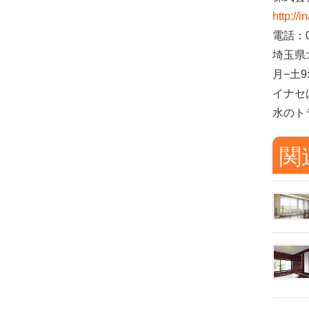
http://i
電話：04
埼玉県
月−土9:
イナセ
水のト
関