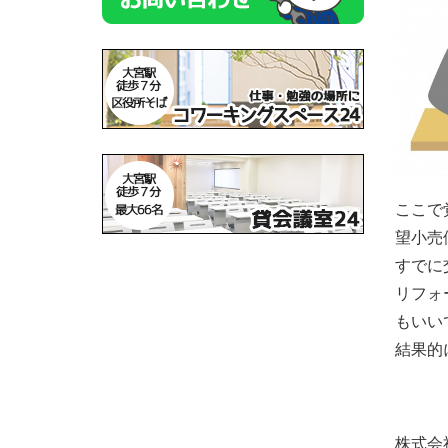
ここで
望小売
すでに
リフォ
もいい
結果的
株式会