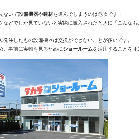
見ないで
設備機器
や
建材
を選んでしまうのは危険です！！
グなどでしか見ていないと実際に搬入されたときに「こんなも
ん発注したもの設備機器は交換ができないことが多いです。
め、事前に実物を見るために
ショールーム
を活用することをオ