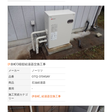
伊奈町O様邸給湯器交換工事
メーカー
ノーリツ
品番
OTQ-3704SAY
商品
石油給湯器
費用
-
施工実績カテゴ
伊奈町
,
給湯器交換工事
リー