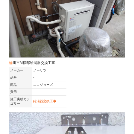
桶川市M様邸給湯器交換工事
メーカー
ノーリツ
品番
-
商品
エコジョーズ
費用
-
施工実績カテ
給湯器交換工事
ゴリー