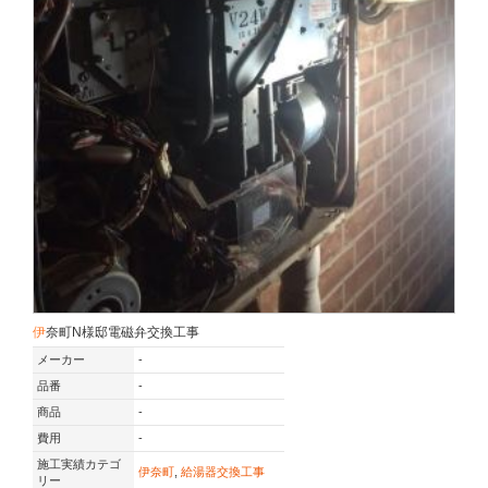
伊奈町N様邸電磁弁交換工事
メーカー
-
品番
-
商品
-
費用
-
施工実績カテゴ
伊奈町
,
給湯器交換工事
リー