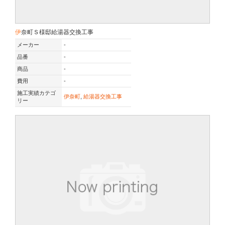
伊奈町Ｓ様邸給湯器交換工事
メーカー
-
品番
-
商品
-
費用
-
施工実績カテゴ
伊奈町
,
給湯器交換工事
リー