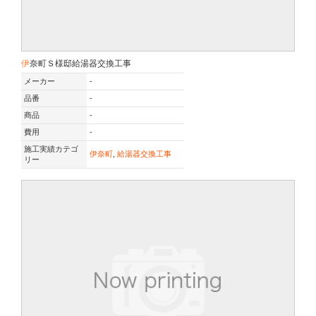
伊奈町Ｓ様邸給湯器交換工事
メーカー
-
品番
-
商品
-
費用
-
施工実績カテゴ
伊奈町
,
給湯器交換工事
リー