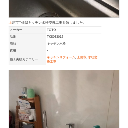
上尾市Y様邸キッチン水栓交換工事を致しました。
メーカー
TOTO
品番
TKS05301J
商品
キッチン水栓
費用
-
キッチンリフォーム
,
上尾市
,
水栓交
施工実績カテゴリー
換工事