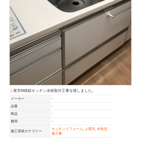
上尾市M様邸キッチン水栓取付工事を致しました。
メーカー
-
品番
-
商品
-
費用
-
キッチンリフォーム
,
上尾市
,
水栓交
施工実績カテゴリー
換工事