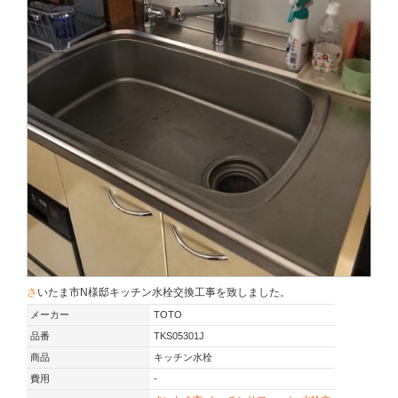
さいたま市N様邸キッチン水栓交換工事を致しました。
メーカー
TOTO
品番
TKS05301J
商品
キッチン水栓
費用
-