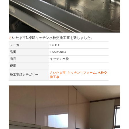
さいたま市N様邸キッチン水栓交換工事を致しました。
メーカー
TOTO
品番
TKS05301J
商品
キッチン水栓
費用
-
さいたま市
,
キッチンリフォーム
,
水栓交
施工実績カテゴリー
換工事