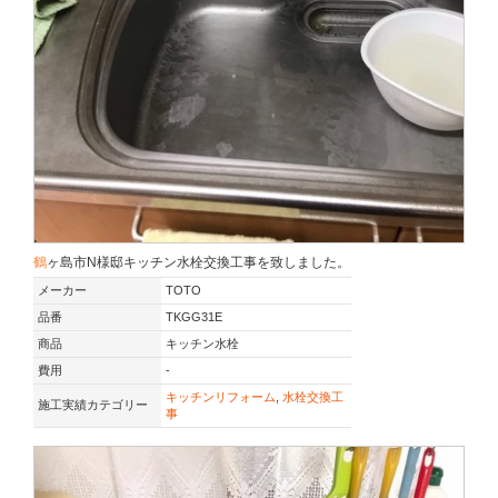
鶴ヶ島市N様邸キッチン水栓交換工事を致しました。
メーカー
TOTO
品番
TKGG31E
商品
キッチン水栓
費用
-
キッチンリフォーム
,
水栓交換工
施工実績カテゴリー
事