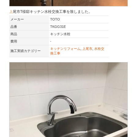
上尾市T様邸キッチン水栓交換工事を致しました。
メーカー
TOTO
品番
TKGG31E
商品
キッチン水栓
費用
-
キッチンリフォーム
,
上尾市
,
水栓交
施工実績カテゴリー
換工事