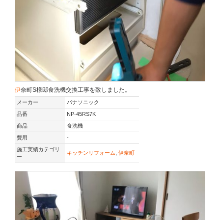
伊奈町S様邸食洗機交換工事を致しました。
メーカー
パナソニック
品番
NP-45RS7K
商品
食洗機
費用
-
施工実績カテゴリ
キッチンリフォーム
,
伊奈町
ー