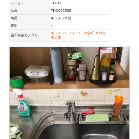
メーカー
TOTO
品番
TKGG32EBS
商品
キッチン水栓
費用
-
キッチンリフォーム
,
伊奈町
,
水栓交
施工実績カテゴリー
換工事