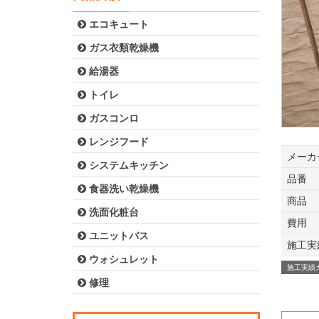
エコキュート
ガス衣類乾燥機
給湯器
トイレ
ガスコンロ
レンジフード
メーカ
システムキッチン
品番
食器洗い乾燥機
商品
洗面化粧台
費用
ユニットバス
施工実
ウォシュレット
施工実績
修理