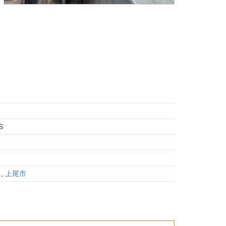
S
ト
ト
,
上尾市