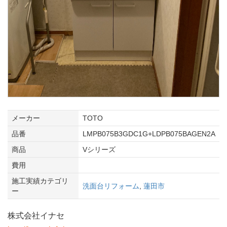
メーカー
TOTO
品番
LMPB075B3GDC1G+LDPB075BAGEN2A
商品
Vシリーズ
費用
施工実績カテゴリ
洗面台リフォーム
,
蓮田市
ー
株式会社イナセ