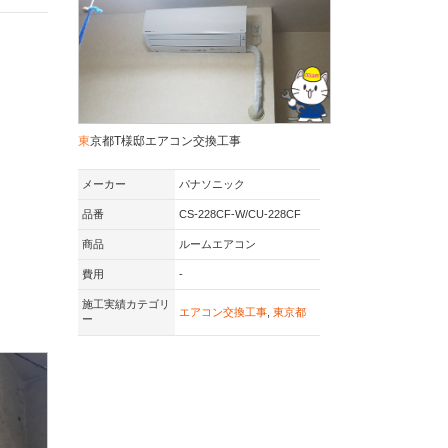
東京都T様邸エアコン交換工事
メーカー
パナソニック
品番
CS-228CF-W/CU-228CF
商品
ルームエアコン
費用
-
施工実績カテゴリ
エアコン交換工事
,
東京都
ー