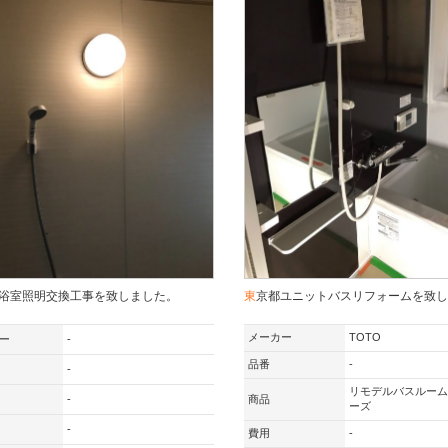
市浴室照明交換工事を致しました。
東京都ユニットバスリフォームを致
メーカー
TOTO
ー
-
品番
-
-
リモデルバスルーム
-
商品
ーズ
-
費用
-