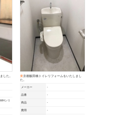
しました。
東京都飯田橋トイレリフォームをいたしまし
た。
メーカー
-
品番
-
WHシリ
商品
-
費用
-