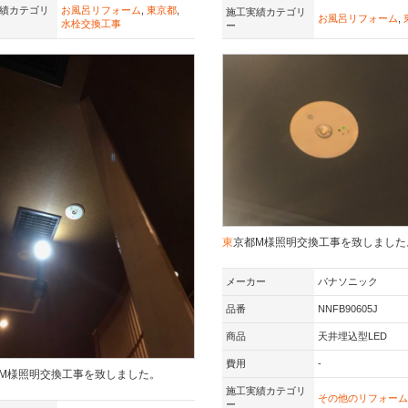
績カテゴリ
お風呂リフォーム
,
東京都
,
施工実績カテゴリ
お風呂リフォーム
,
水栓交換工事
ー
東京都M様照明交換工事を致しました
メーカー
パナソニック
品番
NNFB90605J
商品
天井埋込型LED
費用
-
都M様照明交換工事を致しました。
施工実績カテゴリ
その他のリフォーム
ー