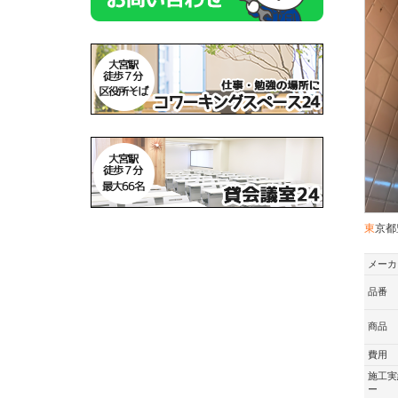
東京
メーカ
品番
商品
費用
施工実
ー