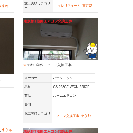
施工実績カテゴリ
トイレリフォーム
,
東京都
東京都
ー
東京都T様邸エアコン交換工事
メーカー
パナソニック
。
品番
CS-228CF-W/CU-228CF
商品
ルームエアコン
費用
-
施工実績カテゴリ
エアコン交換工事
,
東京都
ー
,
東京都