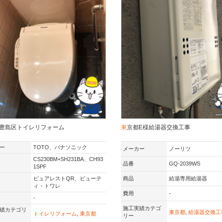
都豊島区トイレリフォーム
東京都E様給湯器交換工事
ー
TOTO、パナソニック
メーカー
ノーリツ
CS230BM+SH231BA、CH93
品番
GQ-2039WS
1SPF
ピュアレストQR、ビューテ
商品
給湯専用給湯器
ィ・トワレ
費用
-
-
施工実績カテゴ
績カテゴリ
東京都
,
給湯器交換工
トイレリフォーム
,
東京都
リー